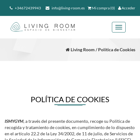
+34672439943
info@living-room.es
Mi compra (0)
Acceder
Toggle
navigation
Living Room / Política de Cookies
POLÍTICA DE COOKIES
ISMYGYM
, a través del presente documento, recoge su Política de
recogida y tratamiento de cookies, en cumplimiento de lo dispuesto
en el artículo 22.2 de la Ley 34/2002, de 11 de julio, de Servicios de
la Sociedad de la Información y de Comercio Electrónico (LSSICE).