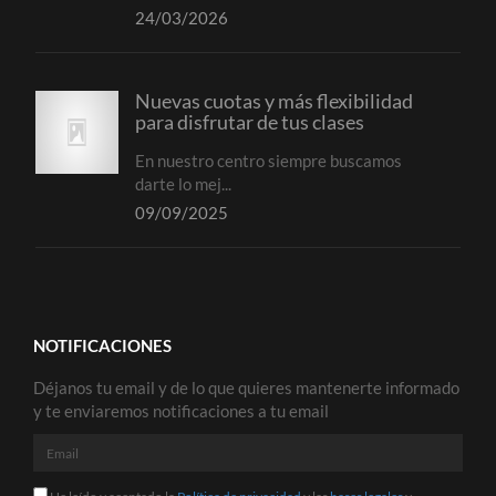
24/03/2026
Nuevas cuotas y más flexibilidad
para disfrutar de tus clases
En nuestro centro siempre buscamos
darte lo mej...
09/09/2025
NOTIFICACIONES
Déjanos tu email y de lo que quieres mantenerte informado
y te enviaremos notificaciones a tu email
Email
He