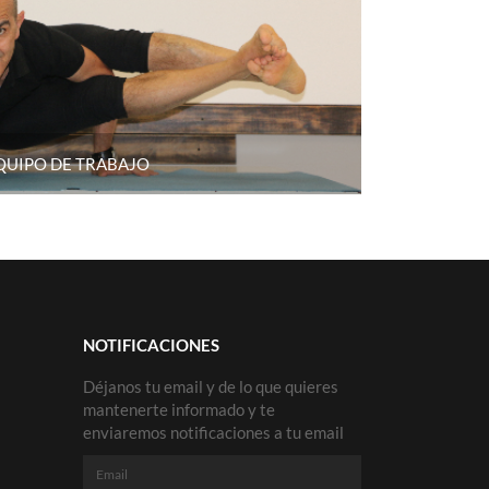
QUIPO DE TRABAJO
NOTIFICACIONES
Déjanos tu email y de lo que quieres
mantenerte informado y te
enviaremos notificaciones a tu email
Email