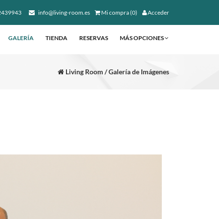
2439943
info@living-room.es
Mi compra (0)
Acceder
GALERÍA
TIENDA
RESERVAS
MÁS OPCIONES
Living Room / Galería de Imágenes