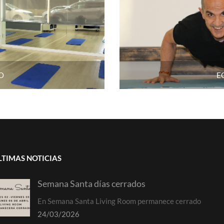
O
E
LTIMAS NOTICIAS
Semana Santa días cerrados
En Semana Santa Living Room permanece cerrado
24/03/2026